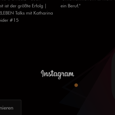
Mio € Umsatz - doch
"Unternehmertum ist mehr 
it ist der größte Erfolg |
ein Beruf."
EBEN Talks mit Katharina
eider #15