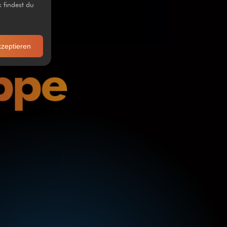
 findest du
kzeptieren
ppe