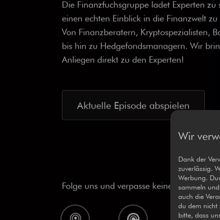
Versichern!
Die Finanzfuchsgruppe ladet Experten zu s
einen echten Einblick in die Finanzwelt z
Von Finanzberatern, Kryptospezialisten, B
bis hin zu Hedgefondsmanagern. Wir bri
Anliegen direkt zu den Experten!
Aktuelle Episode abspielen
Wir ver
Dank der Ver
zuverlässig. 
Werbung. Durc
sammeln und g
auch die Vera
du dem nicht 
Folge uns und verpasse keine Episode
bitte, dass u