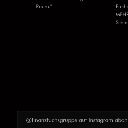
"Ich war oft die einzige Frau im
250 
Raum."
Freihe
MEHRL
Schn