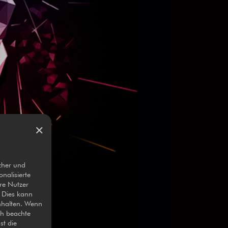
✕
cher und
nalisierte
re Nutzer
. Dies kann
nhalten. Wenn
ch beachte
st die